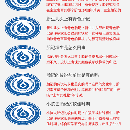
现宝宝身上出现胎记时，总会疑惑：胎记究竟是
在宝宝发育的哪个阶段形成的?其实，宝宝胎记的
新生儿头上有青色胎记
新生儿头上有青色胎记？新生儿头部出现青色胎
记是许多家长会遇到的状况，这种胎记通常表现
为淡青色至深青色的斑块，边界可能清晰或模糊
胎记增生是怎么回事
胎记增生是怎么回事？胎记是婴儿出生时或出生
后不久，皮肤上出现的颜色或形状异常的印记。
胎记的传说与前世是真的吗
胎记的传说与前世是真的吗？在民间文化中，胎
记常被赋予神秘色彩，流传着“神的印章”“前世伤
痕”“上帝的礼物”等传说。
小孩去胎记的较佳时期
小孩去胎记的较佳时期？在孩子成长过程中，胎
记是许多家长关注的焦点。关于小孩去胎记的较
佳时期，综合医学研究与临床实践，出生后3个月