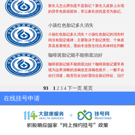
新生儿怎么辨别是不是胎记？新生儿皮肤上出现
的异常色斑或斑块，常让家长担忧是否为胎记。
小孩红色胎记多久消失
小孩红色胎记多久消失？小孩红色胎记的消失时
间没有固定规律，主要取决于胎记类型、个体差
异及发展情况，需由专业医生结合具体特征判断
咖啡斑胎记能不能彻底治好
咖啡斑胎记能不能彻底治好？咖啡斑胎记通常表
现为边界清晰的淡褐色至深褐色斑片，一般不会
自行消退，能否完全治好需结合胎记特征、治疗
93
1
2
3
4
下一页
尾页
在线挂号申请