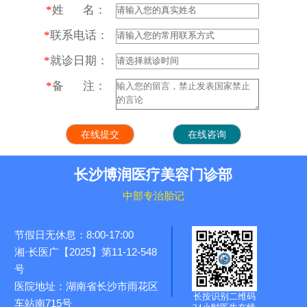
*
姓 名：
*
联系电话：
*
就诊日期：
*
备 注：
长沙博润医疗美容门诊部
中部专治胎记
节假日无休息：8:00-17:00
湘·长医广【2025】第11-12-548
号
医院地址：湖南省长沙市雨花区
长按识别二维码
车站南715号