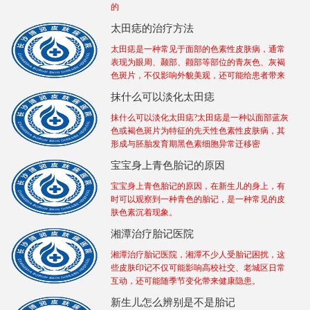
的
太田痣的治疗方法
太田痣是一种常见于面部的色素性皮肤病，通常
表现为眼周、颞部、颧部等部位的青灰色、灰褐
色斑片，不仅影响外貌美观，还可能给患者带来
抹什么可以淡化太田痣
抹什么可以淡化太田痣?太田痣是一种以面部蓝灰
色或褐色斑片为特征的先天性色素性皮肤病，其
形成与胚胎发育期黑色素细胞异常迁移密
宝宝身上青色胎记的原因
宝宝身上青色胎记的原因，在新生儿的身上，有
时可以观察到一种青色的胎记，是一种常见的皮
肤色素沉着现象。
湘潭治疗胎记医院
湘潭治疗胎记医院，湘潭不少人受胎记困扰，这
些皮肤印记不仅可能影响高校社交、老城区日常
互动，还可能随季节变化带来健康隐患。​
新生儿怎么辨别是不是胎记