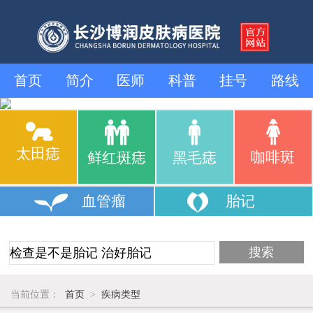
首页
简介
医师
科普
挂号
路线
太田痣
咖啡斑
鲜红斑痣
黑毛痣
血管瘤
胎记
当前位置：
首页
>
疾病类型